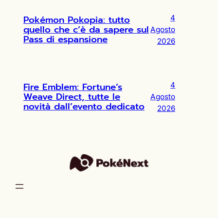
Pokémon Pokopia: tutto
4
quello che c’è da sapere sul
Agosto
Pass di espansione
2026
Fire Emblem: Fortune’s
4
Weave Direct, tutte le
Agosto
novità dall’evento dedicato
2026