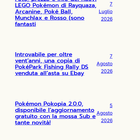
LEGO Pokémon di Rayquaza,
7
Arcanine, Poké Ball,
Luglio
Munchlax e Rosso (sono
2026
fantasti
Introvabile per oltre
7
vent’anni, una copia di
Agosto
PokéPark Fishing Rally DS
2026
venduta all’asta su Ebay
Pokémon Pokopia 2.0.0,
5
disponibile l’aggiornamento
Agosto
gratuito con la mossa Sub e
2026
tante novità!