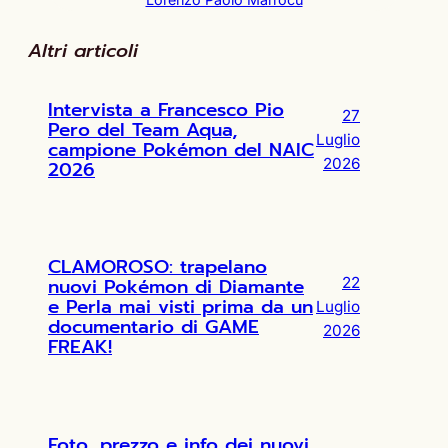
Altri articoli
Intervista a Francesco Pio
27
Pero del Team Aqua,
Luglio
campione Pokémon del NAIC
2026
2026
CLAMOROSO: trapelano
nuovi Pokémon di Diamante
22
e Perla mai visti prima da un
Luglio
documentario di GAME
2026
FREAK!
Foto, prezzo e info dei nuovi