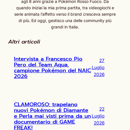
agli 8 anni grazie a Pokémon Rosso Fuoco. Da
quando iniziai la mia prima partita, tra videogiochi e
serie animata l’affetto verso il brand cresceva sempre
di più. Ed oggi, gestisco una delle community più
grandi in Italia.
Altri articoli
Intervista a Francesco Pio
27
Pero del Team Aqua,
Luglio
campione Pokémon del NAIC
2026
2026
CLAMOROSO: trapelano
nuovi Pokémon di Diamante
22
e Perla mai visti prima da un
Luglio
documentario di GAME
2026
FREAK!