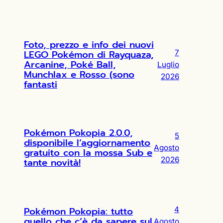
Foto, prezzo e info dei nuovi
LEGO Pokémon di Rayquaza,
7
Arcanine, Poké Ball,
Luglio
Munchlax e Rosso (sono
2026
fantasti
Pokémon Pokopia 2.0.0,
5
disponibile l’aggiornamento
Agosto
gratuito con la mossa Sub e
2026
tante novità!
Pokémon Pokopia: tutto
4
quello che c’è da sapere sul
Agosto