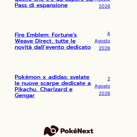
Pass di espansione
2026
Fire Emblem: Fortune’s
4
Weave Direct, tutte le
Agosto
novità dall’evento dedicato
2026
Pokémon x adidas: svelate
2
le nuove scarpe dedicate a
Agosto
Pikachu, Charizard e
2026
Gengar