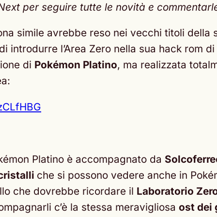
t per seguire tutte le novità e commentarle c
a simile avrebbe reso nei vecchi titoli della se
di introdurre l’Area Zero nella sua hack rom di
sione di
Pokémon Platino
, ma realizzata tota
ea:
tzCLfHBG
 Pokémon Platino è accompagnato da
Solcoferre
cristalli
che si possono vedere anche in Pokémo
llo che dovrebbe ricordare il
Laboratorio Zer
ompagnarli c’è la stessa meravigliosa
ost dei 