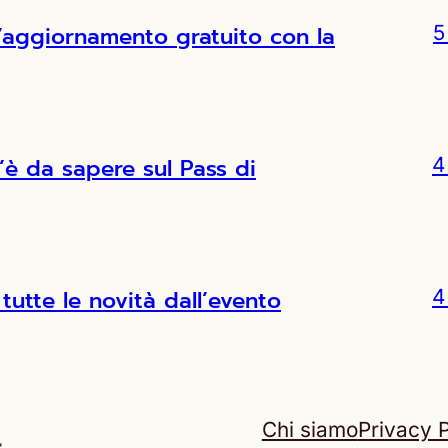
l’aggiornamento gratuito con la
5
’è da sapere sul Pass di
4
tutte le novità dall’evento
4
Chi siamo
Privacy P