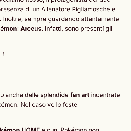
 presenza di un Allenatore Pigliamosche e
. Inoltre, sempre guardando attentamente
okémon: Arceus.
Infatti, sono presenti gli
』！
to anche delle splendide
fan art
incentrate
kémon. Nel caso ve lo foste
 Pokémon HOME
alcuni Pokémon non