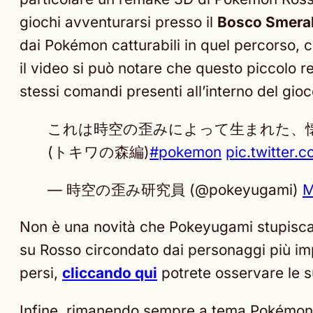
giochi avventurarsi presso il
Bosco Smera
dai Pokémon catturabili in quel percorso,
il video si può notare che questo piccolo 
stessi comandi presenti all’interno del gio
これは時空の歪みによって生まれた、
(トキワの森編)
#pokemon
pic.twitte
— 時空の歪み研究員 (@pokeyugami)
M
Non è una novità che Pokeyugami stupisca 
su Rosso circondato dai personaggi più im
persi,
cliccando qui
potrete osservare le s
Infine, rimanendo sempre a tema Pokémon