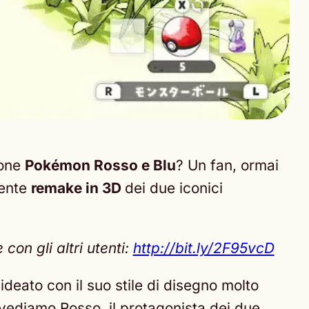
ione
Pokémon Rosso e Blu
? Un fan, ormai
dente
remake in 3D
dei due iconici
on gli altri utenti:
http://bit.ly/2F95vcD
deato con il suo stile di disegno molto
vediamo Rosso, il protagonista dei due