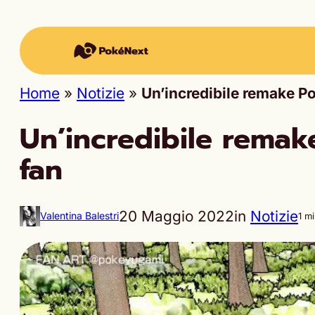
Home
»
Notizie
»
Un’incredibile remake P
Un’incredibile remak
fan
20 Maggio 2022
in
Notizie
Valentina Balestri
1 m