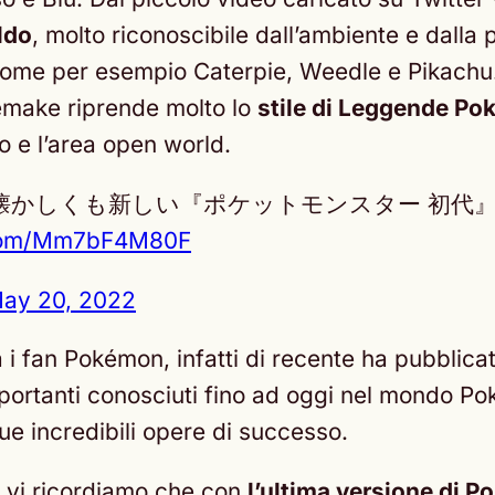
ldo
, molto riconoscibile dall’ambiente e dalla
 come per esempio Caterpie, Weedle e Pikachu
remake riprende molto lo
stile di Leggende P
co e l’area open world.
懐かしくも新しい『ポケットモンスター 初代
r.com/Mm7bF4M80F
ay 20, 2022
i fan Pokémon, infatti di recente ha pubblica
portanti conosciuti fino ad oggi nel mondo Po
ue incredibili opere di successo.
 vi ricordiamo che con
l’ultima versione di