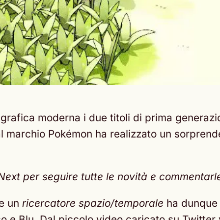
 grafica moderna i due titoli di prima generaz
 al marchio Pokémon ha realizzato un sorpren
t per seguire tutte le novità e commentarle c
me un
ricercatore spazio/temporale
ha dunque i
e Blu. Dal piccolo video caricato su Twitter 