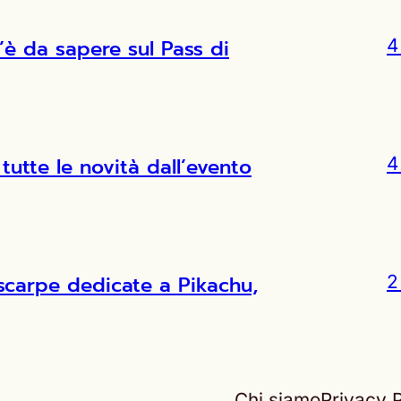
’è da sapere sul Pass di
4
tutte le novità dall’evento
4
scarpe dedicate a Pikachu,
2
Chi siamo
Privacy P