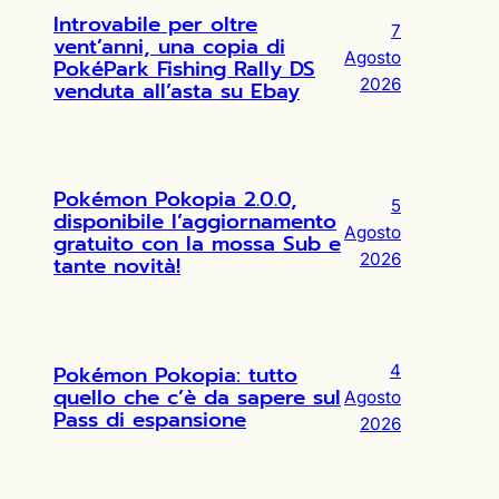
Introvabile per oltre
7
vent’anni, una copia di
Agosto
PokéPark Fishing Rally DS
2026
venduta all’asta su Ebay
Pokémon Pokopia 2.0.0,
5
disponibile l’aggiornamento
Agosto
gratuito con la mossa Sub e
2026
tante novità!
Pokémon Pokopia: tutto
4
quello che c’è da sapere sul
Agosto
Pass di espansione
2026