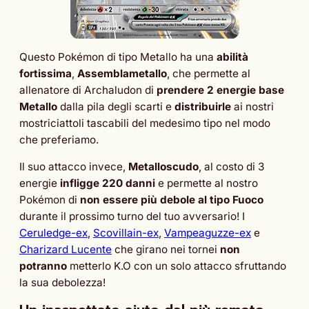
Questo Pokémon di tipo Metallo ha una
abilità
fortissima
,
Assemblametallo
, che permette al
allenatore di Archaludon di
prendere 2 energie base
Metallo
dalla pila degli scarti e
distribuirle
ai nostri
mostriciattoli tascabili del medesimo tipo nel modo
che preferiamo.
Il suo attacco invece,
Metalloscudo
, al costo di 3
energie
infligge 220 danni
e permette al nostro
Pokémon di
non essere più debole al tipo Fuoco
durante il prossimo turno del tuo avversario! I
Ceruledge-ex
,
Scovillain-ex
,
Vampeaguzze-ex
e
Charizard Lucente
che girano nei tornei
non
potranno
metterlo K.O con un solo attacco sfruttando
la sua debolezza!