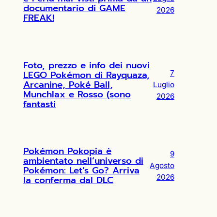
documentario di GAME
2026
FREAK!
Foto, prezzo e info dei nuovi
LEGO Pokémon di Rayquaza,
7
Arcanine, Poké Ball,
Luglio
Munchlax e Rosso (sono
2026
fantasti
Pokémon Pokopia è
9
ambientato nell’universo di
Agosto
Pokémon: Let’s Go? Arriva
2026
la conferma dal DLC