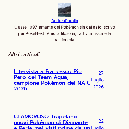
AndreaParolin
Classe 1997, amante dei Pokémon sin dal asilo, scrivo
per PokéNext. Amo la filosofia, l’attività fisica e la
pasticceria.
Altri articoli
Intervista a Francesco Pio
27
Pero del Team Aqua,
Luglio
campione Pokémon del NAIC
2026
2026
CLAMOROSO: trapelano
nuovi Pokémon di Diamante
22
e Perla mai visti prima da un
Luglio