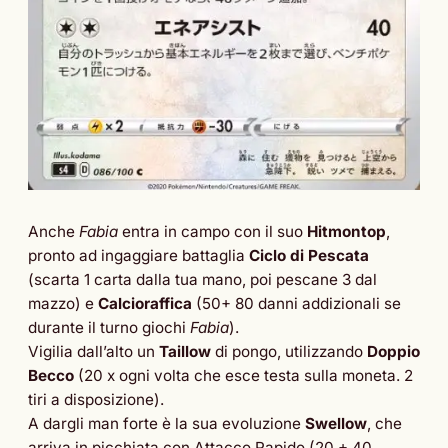
Anche
Fabia
entra in campo con il suo
Hitmontop
,
pronto ad ingaggiare battaglia
Ciclo di Pescata
(scarta 1 carta dalla tua mano, poi pescane 3 dal
mazzo) e
Calcioraffica
(50+ 80 danni addizionali se
durante il turno giochi
Fabia
).
Vigilia dall’alto un
Taillow
di pongo, utilizzando
Doppio
Becco
(20 x ogni volta che esce testa sulla moneta. 2
tiri a disposizione).
A dargli man forte è la sua evoluzione
Swellow
, che
arriva in picchiata con Attacco Rapido (20 + 40