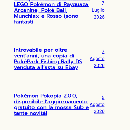
LEGO Pokémon di Rayquaza,
7
Arcanine, Poké Ball,
Luglio
Munchlax e Rosso (sono
2026
fantasti
Introvabile per oltre
7
vent’anni, una copia di
Agosto
PokéPark Fishing Rally DS
2026
venduta all’asta su Ebay
Pokémon Pokopia 2.0.0,
5
disponibile l’aggiornamento
Agosto
gratuito con la mossa Sub e
2026
tante novità!