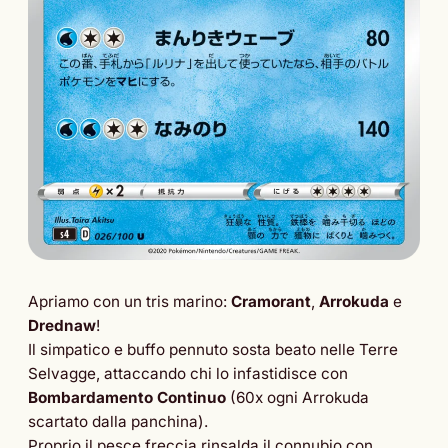
Apriamo con un tris marino:
Cramorant
,
Arrokuda
e
Drednaw
!
Il simpatico e buffo pennuto sosta beato nelle Terre
Selvagge, attaccando chi lo infastidisce con
Bombardamento Continuo
(60x ogni Arrokuda
scartato dalla panchina).
Proprio il pesce freccia rinsalda il connubio con