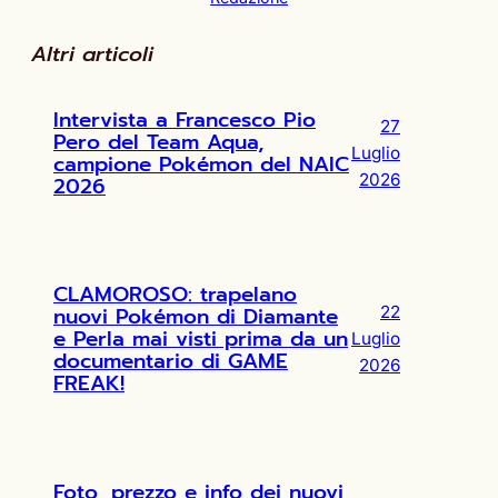
Altri articoli
Intervista a Francesco Pio
27
Pero del Team Aqua,
Luglio
campione Pokémon del NAIC
2026
2026
CLAMOROSO: trapelano
nuovi Pokémon di Diamante
22
e Perla mai visti prima da un
Luglio
documentario di GAME
2026
FREAK!
Foto, prezzo e info dei nuovi