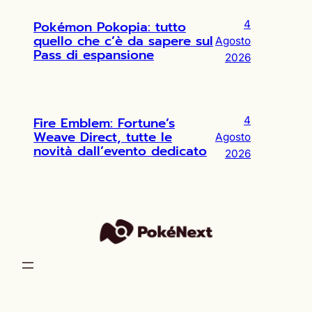
Pokémon Pokopia: tutto
4
quello che c’è da sapere sul
Agosto
Pass di espansione
2026
Fire Emblem: Fortune’s
4
Weave Direct, tutte le
Agosto
novità dall’evento dedicato
2026